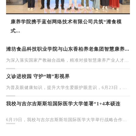
康养学院携手蓝创网络技术有限公司共筑“潍食模
式...
潍坊食品科技职业学院与山东香柏养老集团智慧康养...
为深入落实国家产教融合战略，精准对接智慧康养产业人才需
求，6月23日，潍坊食品科技职业学院健康管理学院与山东香
柏养老集团联合举办的智慧康养产教融合项目制教学首期...
义诊进校园 守护“睛”彩视界
为普及眼健康知识，提升大学生爱眼护眼意识，6月23日，潍
坊眼科医院安丘分院（安丘正大光明眼科医院）联合潍坊食品
科技职业学院健康管理学院，共同举办校园爱心义诊活动...
我校与吉尔吉斯斯坦国际医学大学签署“1+4本硕连
读...
6月19日，我校与吉尔吉斯斯坦国际医学大学举行战略合作签
约仪式。双方正式启动“1+4国际医学本硕连读”联合培养项
目，并就医学康养领域的跨国教育合作达成多项共识。强...